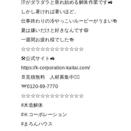
汗がダラダラと垂れ始める解体作業です🚜
しかし暑ければ暑いほど、
仕事終わりの冷やっこいルービーがうまい🍻
夏は嫌いだけと好きなんです😆
一週間お疲れ様でした🍻
☆☆☆☆☆☆☆☆☆☆☆☆☆
🛠公式サイト🚜
https://k-corporation-kaitai.com/
📄見積無料 人材募集中💁‍♀️
➿0120-69-7770
☆☆☆☆☆☆☆☆☆☆☆☆☆
#木造解体
#Ｋコーポレーション
#まろんハウス