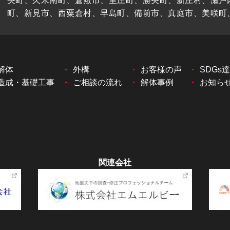
央町、久米南町、倉敷市、里庄町、勝央町、新庄村、瀬戸
町、新見市、西粟倉村、早島町、備前市、真庭市、美咲町
解体
外構
お客様の声
SDGs
造成・基礎工事
ご相談の流れ
解体事例
お知ら
関連会社